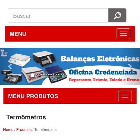
MENU
Previous
Nex
MENU PRODUTOS
Termômetros
Home
/
Produtos
/ Termômetros