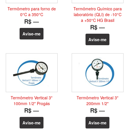
Termômetro para forno de
Termômetro Químico para
0°C a 350°C
laboratório (QLI) de -10°C
R$ —
a +50°C HG Brasil
R$ —
Avise-me
Avise-me
Termômetro Vertical 3"
Termômetro Vertical 3"
100mm 1/2" Progás
200mm 1/2"
R$ —
R$ —
Avise-me
Avise-me