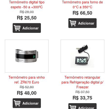
Termômetro digital tipo
Termômetro para forno de
espeto -50 a +300ºC
0°C a 350°C
R$ 66,50
R$ 28,00
R$ 25,50
Adicionar
Adicionar
Termômetro para vinho
Termômetro retangular
ref. ZR670 Euro
para Refrigeração digital p/
R$ 52,80
Freezer
R$ 48,00
R$ 37,50
R$ 33,75
Adicionar
Adicionar