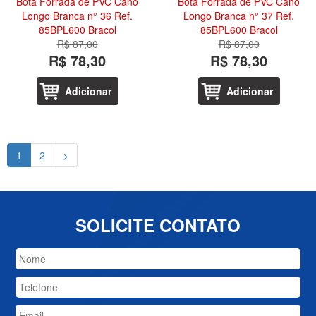
Bota Forrada de PVC Cano
Bota Forrada de PVC Cano
Longo Branca n° 36 Ref.
Longo Branca n° 37 Ref.
85BPL600 Bracol
85BPL600 Bracol
R$ 87,00
R$ 87,00
R$ 78,30
R$ 78,30
Adicionar
Adicionar
1
2
>
SOLICITE CONTATO