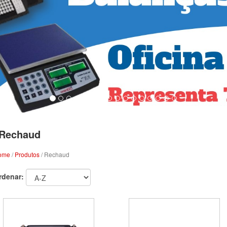
Rechaud
ome
/
Produtos
/ Rechaud
rdenar: