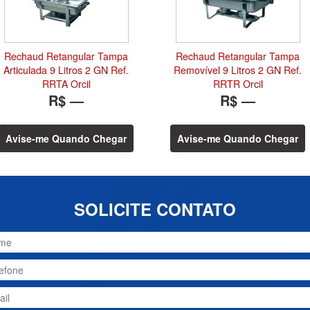
Rechaud Retangular Tampa
Rechaud Retangular Tampa
Articulada 9 Litros 2 GN Ref.
Removível 9 Litros 2 GN Ref.
RRTA Orcil
RRTR Orcil
R$ —
R$ —
Avise-me Quando Chegar
Avise-me Quando Chegar
SOLICITE CONTATO