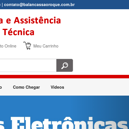
|
contato@balancassaoroque.com.br
o Online
Meu Carrinho
o
Como Chegar
Videos
Next