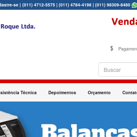
astre-se
|
(011) 4712-5575
|
(011) 4784-4198
|
(011) 98309-8480
Pagament
sistência Técnica
Depoimentos
Orçamento
Contat