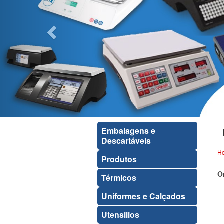
Embalagens e
Descartáveis
H
Produtos
O
Térmicos
Uniformes e Calçados
Utensilios