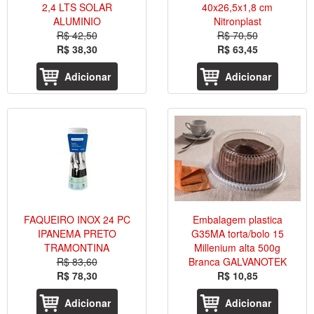
2,4 LTS SOLAR
40x26,5x1,8 cm
ALUMINIO
Nitronplast
R$ 42,50
R$ 70,50
R$ 38,30
R$ 63,45
Adicionar
Adicionar
FAQUEIRO INOX 24 PC
Embalagem plastica
IPANEMA PRETO
G35MA torta/bolo 15
TRAMONTINA
Millenium alta 500g
R$ 83,60
Branca GALVANOTEK
R$ 78,30
R$ 10,85
Adicionar
Adicionar