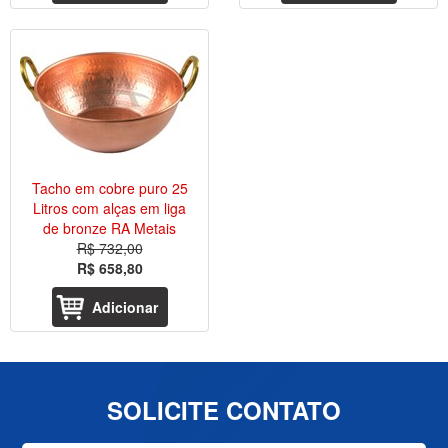
Tacho em cobre puro 25
Litros com alças em liga
de bronze RA Metais
R$ 732,00
R$ 658,80
Adicionar
SOLICITE CONTATO